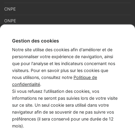
CNPE
ONPE
Gestion des cookies
France Enfance Protégée, mis en place le 5 janvier 2023,
Notre site utilise des cookies afin d'améliorer et de
regroupe en son sein plusieurs acteurs de la prévention et de la
personnaliser votre expérience de navigation, ainsi
protection et de la prévention de l’enfance : adoption, enfance
que pour l'analyse et les indicateurs concernant nos
en danger et accès aux origines personnelles. Cette maison
visiteurs. Pour en savoir plus sur les cookies que
commune assure les missions du Service National d’Accueil
nous utilisons, consultez notre
Politique de
Téléphonique de l’Enfance en Danger – numéro 119 (SNATED-
confidentialité
.
119), de l’Agence Française de l’Adoption (AFA), de
Si vous refusez l'utilisation des cookies, vos
l’Observatoire National de la Protection de l’Enfance (ONPE).
informations ne seront pas suivies lors de votre visite
Également, France Enfance Protégée assure les secrétariats du
sur ce site. Un seul cookie sera utilisé dans votre
Conseil National pour l’Accès aux Origines Personnelles
navigateur afin de se souvenir de ne pas suivre vos
(CNAOP), du Conseil National de la Protection de l’Enfance
préférences (il sera conservé pour une durée de 12
(CNPE) et du Conseil National de l’Adoption (CNA).
mois).
LinkedIn
Instagram
YouTube