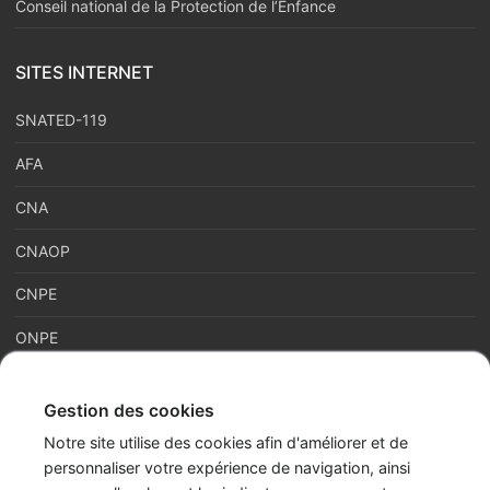
Conseil national de la Protection de l’Enfance
SITES INTERNET
SNATED-119
AFA
CNA
CNAOP
CNPE
ONPE
Gestion des cookies
France Enfance Protégée, mis en place le 5 janvier 2023,
Notre site utilise des cookies afin d'améliorer et de
regroupe en son sein plusieurs acteurs de la prévention et de la
personnaliser votre expérience de navigation, ainsi
protection et de la prévention de l’enfance : adoption, enfance