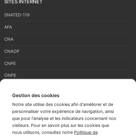
SITES INTERNET
SNATED-119
AFA
CNA
CNAOP
CNPE
ONPE
Gestion des cookies
France Enfance Protégée, mis en place le 5 janvier 2023,
Notre site utilise des cookies afin d'améliorer et de
regroupe en son sein plusieurs acteurs de la prévention et de la
personnaliser votre expérience de navigation, ainsi
protection et de la prévention de l’enfance : adoption, enfance
que pour l'analyse et les indicateurs concernant nos
en danger et accès aux origines personnelles. Cette maison
visiteurs. Pour en savoir plus sur les cookies que
commune assure les missions du Service National d’Accueil
nous utilisons, consultez notre
Politique de
Téléphonique de l’Enfance en Danger – numéro 119 (SNATED-