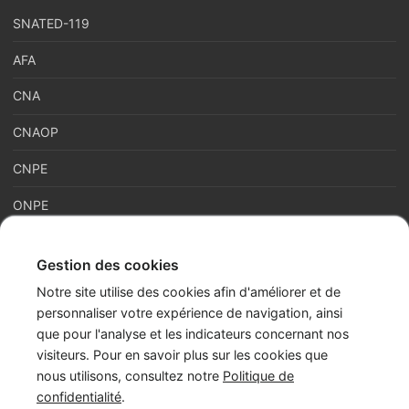
SNATED-119
AFA
CNA
CNAOP
CNPE
ONPE
Gestion des cookies
France Enfance Protégée, mis en place le 5 janvier 2023,
Notre site utilise des cookies afin d'améliorer et de
regroupe en son sein plusieurs acteurs de la prévention et de la
personnaliser votre expérience de navigation, ainsi
protection et de la prévention de l’enfance : adoption, enfance
que pour l'analyse et les indicateurs concernant nos
en danger et accès aux origines personnelles. Cette maison
visiteurs. Pour en savoir plus sur les cookies que
commune assure les missions du Service National d’Accueil
nous utilisons, consultez notre
Politique de
Téléphonique de l’Enfance en Danger – numéro 119 (SNATED-
confidentialité
.
119), de l’Agence Française de l’Adoption (AFA), de