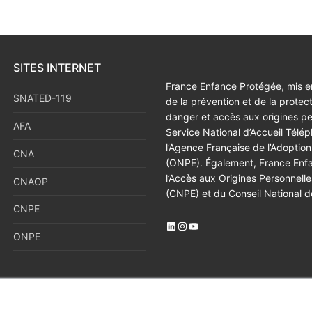
SITES INTERNET
France Enfance Protégée, mis en
SNATED-119
de la prévention et de la protec
danger et accès aux origines p
AFA
Service National d’Accueil Tél
l’Agence Française de l’Adoption
CNA
(ONPE). Également, France Enfan
l’Accès aux Origines Personnell
CNAOP
(CNPE) et du Conseil National d
CNPE
LinkedIn
Instagram
YouTube
ONPE