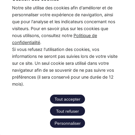
France Enfance Protégée, mis en place le 5 janvier 2023,
Notre site utilise des cookies afin d'améliorer et de
regroupe en son sein plusieurs acteurs de la prévention et de la
personnaliser votre expérience de navigation, ainsi
protection et de la prévention de l’enfance : adoption, enfance
que pour l'analyse et les indicateurs concernant nos
en danger et accès aux origines personnelles. Cette maison
visiteurs. Pour en savoir plus sur les cookies que
commune assure les missions du Service National d’Accueil
nous utilisons, consultez notre
Politique de
Téléphonique de l’Enfance en Danger – numéro 119 (SNATED-
confidentialité
.
119), de l’Agence Française de l’Adoption (AFA), de
Si vous refusez l'utilisation des cookies, vos
l’Observatoire National de la Protection de l’Enfance (ONPE).
informations ne seront pas suivies lors de votre visite
Également, France Enfance Protégée assure les secrétariats du
sur ce site. Un seul cookie sera utilisé dans votre
Conseil National pour l’Accès aux Origines Personnelles
navigateur afin de se souvenir de ne pas suivre vos
(CNAOP), du Conseil National de la Protection de l’Enfance
préférences (il sera conservé pour une durée de 12
(CNPE) et du Conseil National de l’Adoption (CNA).
mois).
LinkedIn
Instagram
YouTube
Tout accepter
Tout refuser
Copyright © 2026 France Enfance Protégée
Personnaliser
Accessibilité : partiellement conforme
|
Mentions légales
|