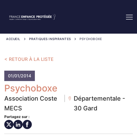
Aller
au
contenu
ACCUEIL
PRATIQUES INSPIRANTES
PSYCHOBOXE
RETOUR À LA LISTE
01/01/2014
Psychoboxe
Association Coste
|
Départementale -
MECS
30 Gard
Partagez sur :