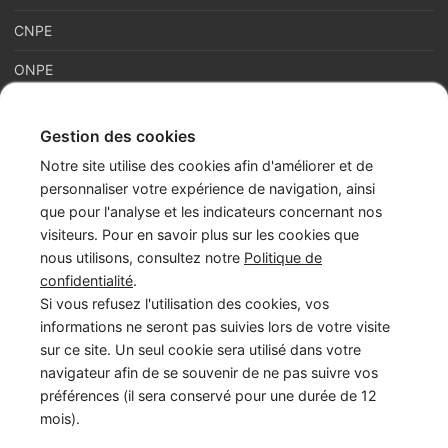
CNPE
ONPE
Gestion des cookies
France Enfance Protégée, mis en place le 5 janvier 2023,
Notre site utilise des cookies afin d'améliorer et de
regroupe en son sein plusieurs acteurs de la prévention et de la
personnaliser votre expérience de navigation, ainsi
protection et de la prévention de l’enfance : adoption, enfance
que pour l'analyse et les indicateurs concernant nos
en danger et accès aux origines personnelles. Cette maison
visiteurs. Pour en savoir plus sur les cookies que
commune assure les missions du Service National d’Accueil
nous utilisons, consultez notre
Politique de
Téléphonique de l’Enfance en Danger – numéro 119 (SNATED-
confidentialité
.
119), de l’Agence Française de l’Adoption (AFA), de
Si vous refusez l'utilisation des cookies, vos
l’Observatoire National de la Protection de l’Enfance (ONPE).
informations ne seront pas suivies lors de votre visite
Également, France Enfance Protégée assure les secrétariats du
sur ce site. Un seul cookie sera utilisé dans votre
Conseil National pour l’Accès aux Origines Personnelles
navigateur afin de se souvenir de ne pas suivre vos
(CNAOP), du Conseil National de la Protection de l’Enfance
préférences (il sera conservé pour une durée de 12
(CNPE) et du Conseil National de l’Adoption (CNA).
mois).
LinkedIn
Instagram
YouTube