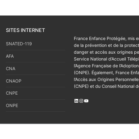
SITES INTERNET
France Enfance Protégée, mis en
SNATED-119
de la prévention et de la protec
danger et accès aux origines p
AFA
Service National d’Accueil Tél
l’Agence Française de l’Adoption
CNA
(ONPE). Également, France Enfan
l’Accès aux Origines Personnell
CNAOP
(CNPE) et du Conseil National d
CNPE
LinkedIn
Instagram
YouTube
ONPE