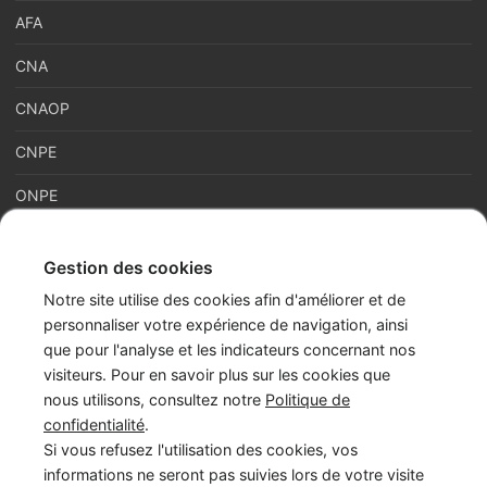
AFA
CNA
CNAOP
CNPE
ONPE
Gestion des cookies
France Enfance Protégée, mis en place le 5 janvier 2023,
Notre site utilise des cookies afin d'améliorer et de
regroupe en son sein plusieurs acteurs de la prévention et de la
personnaliser votre expérience de navigation, ainsi
protection et de la prévention de l’enfance : adoption, enfance
que pour l'analyse et les indicateurs concernant nos
en danger et accès aux origines personnelles. Cette maison
visiteurs. Pour en savoir plus sur les cookies que
commune assure les missions du Service National d’Accueil
nous utilisons, consultez notre
Politique de
Téléphonique de l’Enfance en Danger – numéro 119 (SNATED-
confidentialité
.
119), de l’Agence Française de l’Adoption (AFA), de
Si vous refusez l'utilisation des cookies, vos
l’Observatoire National de la Protection de l’Enfance (ONPE).
informations ne seront pas suivies lors de votre visite
Également, France Enfance Protégée assure les secrétariats du