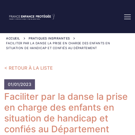
Aller
au
contenu
ACCUEIL
PRATIQUES INSPIRANTES
FACILITER PAR LA DANSE LA PRISE EN CHARGE DES ENFANTS EN
SITUATION DE HANDICAP ET CONFIÉS AU DÉPARTEMENT
RETOUR À LA LISTE
01/01/2023
Faciliter par la danse la prise
en charge des enfants en
situation de handicap et
confiés au Département