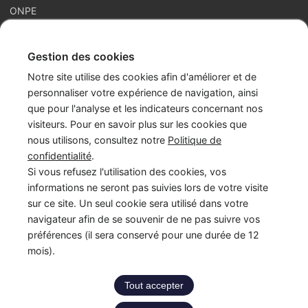
ONPE
Gestion des cookies
France Enfance Protégée, mis en place le 5 janvier 2023,
Notre site utilise des cookies afin d'améliorer et de
regroupe en son sein plusieurs acteurs de la prévention et de la
personnaliser votre expérience de navigation, ainsi
protection et de la prévention de l’enfance : adoption, enfance
que pour l'analyse et les indicateurs concernant nos
en danger et accès aux origines personnelles. Cette maison
visiteurs. Pour en savoir plus sur les cookies que
commune assure les missions du Service National d’Accueil
nous utilisons, consultez notre
Politique de
Téléphonique de l’Enfance en Danger – numéro 119 (SNATED-
confidentialité
.
119), de l’Agence Française de l’Adoption (AFA), de
Si vous refusez l'utilisation des cookies, vos
l’Observatoire National de la Protection de l’Enfance (ONPE).
informations ne seront pas suivies lors de votre visite
Également, France Enfance Protégée assure les secrétariats du
sur ce site. Un seul cookie sera utilisé dans votre
Conseil National pour l’Accès aux Origines Personnelles
navigateur afin de se souvenir de ne pas suivre vos
(CNAOP), du Conseil National de la Protection de l’Enfance
préférences (il sera conservé pour une durée de 12
(CNPE) et du Conseil National de l’Adoption (CNA).
mois).
LinkedIn
Instagram
YouTube
Tout accepter