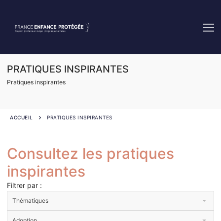
Aller
au
contenu
PRATIQUES INSPIRANTES
Pratiques inspirantes
ACCUEIL
PRATIQUES INSPIRANTES
Consultez les pratiques
inspirantes
Filtrer par :
Thématiques
Thématiques
Adoption
Adoption