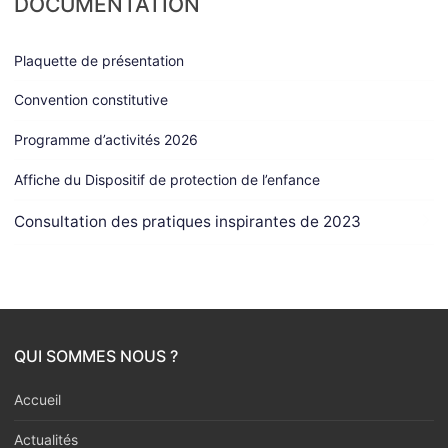
DOCUMENTATION
systémiques. Le sociogramme est la
diagramme des liens sociaux d'une
famille crée par Jacob LEVY
Plaquette de présentation
MORENO (médecin psychiatre). Jean
Marie LEMAIRE ( psychiatre,
Convention constitutive
thérapeute familial et clinicien de
concertation) a combiné les deux
Programme d’activités 2026
outils permettant de mettre en
Affiche du Dispositif de protection de l’enfance
commun les ressources des familles
et leurs interactions. Qu'elles soient
Consultation des pratiques inspirantes de 2023
professionnelles ou familiales. Les
liens de confiances entre
professionnels et familles, entre
membres des familles et
professionnels entre eux sont ainsi
représentés.
QUI SOMMES NOUS ?
A l'issu de cette espace de travail le
"Sociogénogramme " est donné à
Accueil
l'enfant concerné. Nous prenons en
photo et le numérisons. Il est intégré
Actualités
au dossier et tien lieux de compte