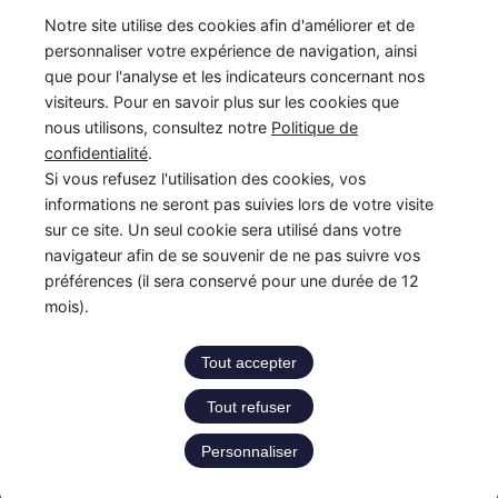
France Enfance Protégée, mis en place le 5 janvier 2023,
Notre site utilise des cookies afin d'améliorer et de
regroupe en son sein plusieurs acteurs de la prévention et de la
personnaliser votre expérience de navigation, ainsi
protection et de la prévention de l’enfance : adoption, enfance
que pour l'analyse et les indicateurs concernant nos
en danger et accès aux origines personnelles. Cette maison
visiteurs. Pour en savoir plus sur les cookies que
commune assure les missions du Service National d’Accueil
nous utilisons, consultez notre
Politique de
Téléphonique de l’Enfance en Danger – numéro 119 (SNATED-
confidentialité
.
119), de l’Agence Française de l’Adoption (AFA), de
Si vous refusez l'utilisation des cookies, vos
l’Observatoire National de la Protection de l’Enfance (ONPE).
informations ne seront pas suivies lors de votre visite
Également, France Enfance Protégée assure les secrétariats du
sur ce site. Un seul cookie sera utilisé dans votre
Conseil National pour l’Accès aux Origines Personnelles
navigateur afin de se souvenir de ne pas suivre vos
(CNAOP), du Conseil National de la Protection de l’Enfance
préférences (il sera conservé pour une durée de 12
(CNPE) et du Conseil National de l’Adoption (CNA).
mois).
Tout accepter
Tout refuser
Copyright © 2026 France Enfance Protégée
Personnaliser
Accessibilité : partiellement conforme
|
Mentions légales
|