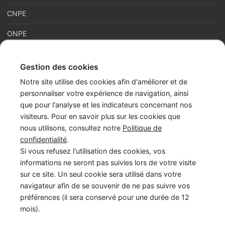
CNPE
ONPE
Gestion des cookies
France Enfance Protégée, mis en place le 5 janvier 2023,
Notre site utilise des cookies afin d'améliorer et de
regroupe en son sein plusieurs acteurs de la prévention et de la
personnaliser votre expérience de navigation, ainsi
protection et de la prévention de l’enfance : adoption, enfance
que pour l'analyse et les indicateurs concernant nos
en danger et accès aux origines personnelles. Cette maison
visiteurs. Pour en savoir plus sur les cookies que
commune assure les missions du Service National d’Accueil
nous utilisons, consultez notre
Politique de
Téléphonique de l’Enfance en Danger – numéro 119 (SNATED-
confidentialité
.
119), de l’Agence Française de l’Adoption (AFA), de
Si vous refusez l'utilisation des cookies, vos
l’Observatoire National de la Protection de l’Enfance (ONPE).
informations ne seront pas suivies lors de votre visite
Également, France Enfance Protégée assure les secrétariats du
sur ce site. Un seul cookie sera utilisé dans votre
Conseil National pour l’Accès aux Origines Personnelles
navigateur afin de se souvenir de ne pas suivre vos
(CNAOP), du Conseil National de la Protection de l’Enfance
préférences (il sera conservé pour une durée de 12
(CNPE) et du Conseil National de l’Adoption (CNA).
mois).
LinkedIn
Instagram
YouTube