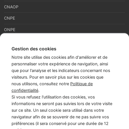
CNAOP
CNPE
ONPE
Gestion des cookies
France Enfance Protégée, mis en place le 5 janvier 2023,
Notre site utilise des cookies afin d'améliorer et de
regroupe en son sein plusieurs acteurs de la prévention et de la
personnaliser votre expérience de navigation, ainsi
protection et de la prévention de l’enfance : adoption, enfance
que pour l'analyse et les indicateurs concernant nos
en danger et accès aux origines personnelles. Cette maison
visiteurs. Pour en savoir plus sur les cookies que
commune assure les missions du Service National d’Accueil
nous utilisons, consultez notre
Politique de
Téléphonique de l’Enfance en Danger – numéro 119 (SNATED-
confidentialité
.
119), de l’Agence Française de l’Adoption (AFA), de
Si vous refusez l'utilisation des cookies, vos
l’Observatoire National de la Protection de l’Enfance (ONPE).
informations ne seront pas suivies lors de votre visite
Également, France Enfance Protégée assure les secrétariats du
sur ce site. Un seul cookie sera utilisé dans votre
Conseil National pour l’Accès aux Origines Personnelles
navigateur afin de se souvenir de ne pas suivre vos
(CNAOP), du Conseil National de la Protection de l’Enfance
préférences (il sera conservé pour une durée de 12
(CNPE) et du Conseil National de l’Adoption (CNA).