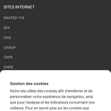
SITES INTERNET
SNATED-119
AFA
CNA
CNAOP
CNPE
ONPE
Gestion des cookies
France Enfance Protégée, mis en place le 5 janvier 2023,
Notre site utilise des cookies afin d'améliorer et de
regroupe en son sein plusieurs acteurs de la prévention et de la
personnaliser votre expérience de navigation, ainsi
protection et de la prévention de l’enfance : adoption, enfance
que pour l'analyse et les indicateurs concernant nos
en danger et accès aux origines personnelles. Cette maison
visiteurs. Pour en savoir plus sur les cookies que
commune assure les missions du Service National d’Accueil