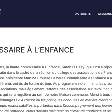
ACTUALITÉ
MISSIONS
SSAIRE À L’ENFANCE
ars, la haute-commissaire à l’Enfance,
Sarah El Haïry
, qui ainsi a rép
t faite dans le cadre de la réunion du collège des associations de Fra
 Vice-présidente
Martine Brousse
.La haute-commissaire à l’Enfance a a
ifférents points de l’ordre du jour. Au programme notamment, les préc
s associations, mais également l’attente des associations sur l’évolution
es qui sera régulière au sein de notre Maison commune. Merci à tous 
 échanges !
« A l’heure où les politiques conduites en matière d’enfan
leurs responsabilités importantes dans l’accompagnement des jeunes 
tion de l’enfance. Nous devons maintenir un climat de confiance et s