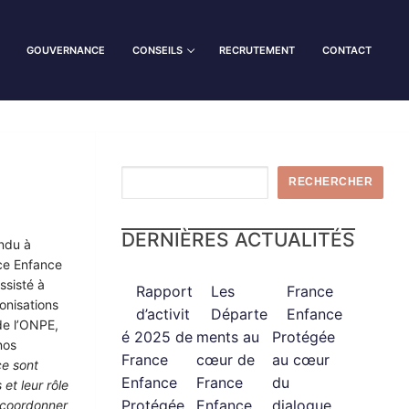
GOUVERNANCE
CONSEILS
RECRUTEMENT
CONTACT
Rechercher
RECHERCHER
DERNIÈRES ACTUALITÉS
ondu à
nce Enfance
ssisté à
Rapport
Les
France
onisations
d’activit
Départe
Enfance
 de l’ONPE,
é 2025 de
ments au
Protégée
nos
France
cœur de
au cœur
ce sont
Enfance
France
du
et leur rôle
Protégée
Enfance
dialogue
e coordonner