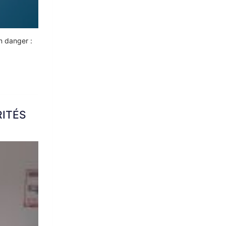
n danger :
RITÉS