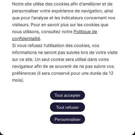
France Enfance Protégée, mis en place le 5 janvier 2023,
Notre site utilise des cookies afin d'améliorer et de
regroupe en son sein plusieurs acteurs de la prévention et de la
personnaliser votre expérience de navigation, ainsi
protection et de la prévention de l’enfance : adoption, enfance
que pour l'analyse et les indicateurs concernant nos
en danger et accès aux origines personnelles. Cette maison
visiteurs. Pour en savoir plus sur les cookies que
commune assure les missions du Service National d’Accueil
nous utilisons, consultez notre
Politique de
Téléphonique de l’Enfance en Danger – numéro 119 (SNATED-
confidentialité
.
119), de l’Agence Française de l’Adoption (AFA), de
Si vous refusez l'utilisation des cookies, vos
l’Observatoire National de la Protection de l’Enfance (ONPE).
informations ne seront pas suivies lors de votre visite
Également, France Enfance Protégée assure les secrétariats du
sur ce site. Un seul cookie sera utilisé dans votre
Conseil National pour l’Accès aux Origines Personnelles
navigateur afin de se souvenir de ne pas suivre vos
(CNAOP), du Conseil National de la Protection de l’Enfance
préférences (il sera conservé pour une durée de 12
(CNPE) et du Conseil National de l’Adoption (CNA).
mois).
LinkedIn
Instagram
YouTube
Tout accepter
Tout refuser
Copyright © 2026 France Enfance Protégée
Personnaliser
Accessibilité : partiellement conforme
|
Mentions légales
|
Politique de cookies