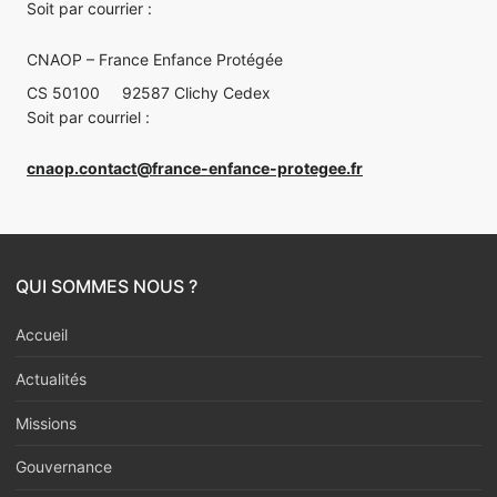
Soit par courrier :
CNAOP – France Enfance Protégée
CS 50100
92587 Clichy Cedex
Soit par courriel :
cnaop.contact@france-enfance-protegee.fr
QUI SOMMES NOUS ?
Accueil
Actualités
Missions
Gouvernance